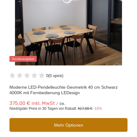
Sonderangebot
0
(0 opinii)
Moderne LED-Pendelleuchte Geometrik 40 cm Schwarz
4000K mit Fernbedienung LEDesign
375,00 €
inkl. MwSt
/
Stk.
Niedrigster Preis in 30 Tagen vor Rabatt:
417,00 €
-10%
Mehr Optionen