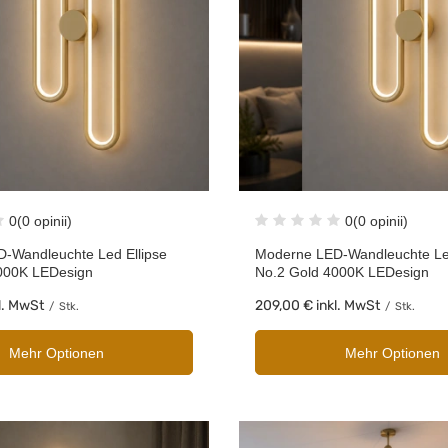
0
(0 opinii)
0
(0 opinii)
-Wandleuchte Led Ellipse
Moderne LED-Wandleuchte Led
000K LEDesign
No.2 Gold 4000K LEDesign
l. MwSt
209,00 €
inkl. MwSt
/
Stk.
/
Stk.
Mehr Optionen
Mehr Optionen