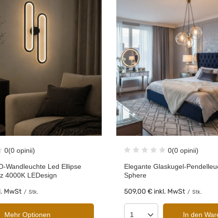
0
(0 opinii)
0
(0 opinii)
-Wandleuchte Led Ellipse
Elegante Glaskugel-Pendelleu
z 4000K LEDesign
Sphere
l. MwSt
509,00 €
inkl. MwSt
/
Stk.
/
Stk.
Mehr Optionen
In den War