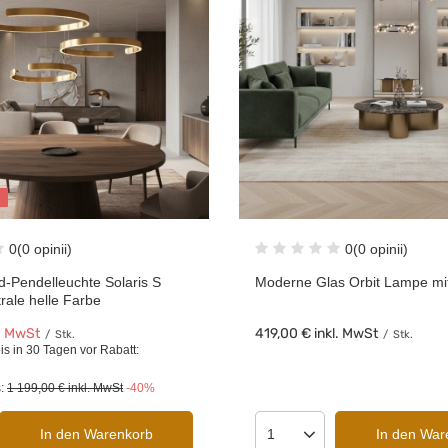
0
(0 opinii)
0
(0 opinii)
d-Pendelleuchte Solaris S
Moderne Glas Orbit Lampe mi
rale helle Farbe
. MwSt
419,00 €
inkl. MwSt
/
Stk.
/
Stk.
is in 30 Tagen vor Rabatt:
s:
1 199,00 €
inkl. MwSt
-40%
In den Warenkorb
In den War