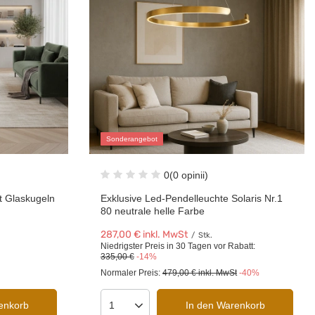
Sonderangebot
0
(0 opinii)
t Glaskugeln
Exklusive Led-Pendelleuchte Solaris Nr.1
80 neutrale helle Farbe
287,00 €
inkl. MwSt
/
Stk.
Niedrigster Preis in 30 Tagen vor Rabatt:
335,00 €
-14%
Normaler Preis:
479,00 €
inkl. MwSt
-40%
enkorb
In den Warenkorb