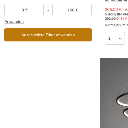
für moderne
205,00 €
ink
€
-
€
Niedrigster Pre
251,00 €
-18%
Anwenden
Normaler Prei
Ausgewählte Filter anwenden