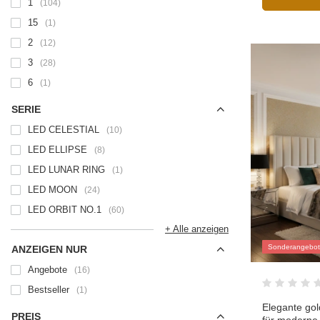
1
104
15
1
2
12
3
28
6
1
SERIE
LED CELESTIAL
10
LED ELLIPSE
8
LED LUNAR RING
1
LED MOON
24
LED ORBIT NO.1
60
+ Alle anzeigen
Sonderangebot
ANZEIGEN NUR
Angebote
16
Bestseller
1
Elegante go
PREIS