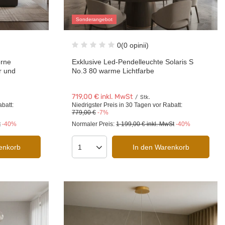
Sonderangebot
0
(0 opinii)
erne
Exklusive Led-Pendelleuchte Solaris S
r und
No.3 80 warme Lichtfarbe
719,00 €
inkl. MwSt
/
Stk.
abatt:
Niedrigster Preis in 30 Tagen vor Rabatt:
779,00 €
-7%
t
-40%
Normaler Preis:
1 199,00 €
inkl. MwSt
-40%
enkorb
In den Warenkorb