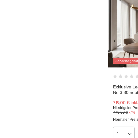
Sonderangebot
Exklusive Le
No.3 80 neut
719,00 €
inkl
Niedrigster Pre
779,00 €
-7%
Normaler Prei