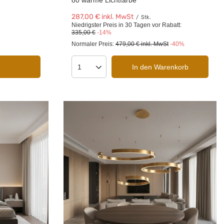
80 warme Lichtfarbe
287,00 €
inkl. MwSt
/
Stk.
Niedrigster Preis in 30 Tagen vor Rabatt:
335,00 €
-14%
Normaler Preis:
479,00 €
inkl. MwSt
-40%
In den Warenkorb