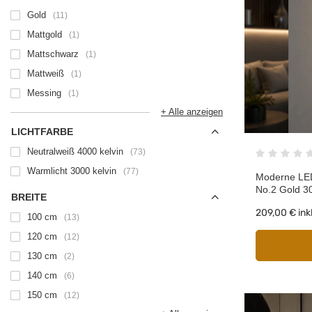
Gold
11
Mattgold
1
Mattschwarz
1
Mattweiß
1
Messing
1
+ Alle anzeigen
LICHTFARBE
Neutralweiß 4000 kelvin
73
Warmlicht 3000 kelvin
77
Moderne LED
No.2 Gold 3
BREITE
209,00 €
ink
100 cm
13
120 cm
12
130 cm
2
140 cm
6
150 cm
12