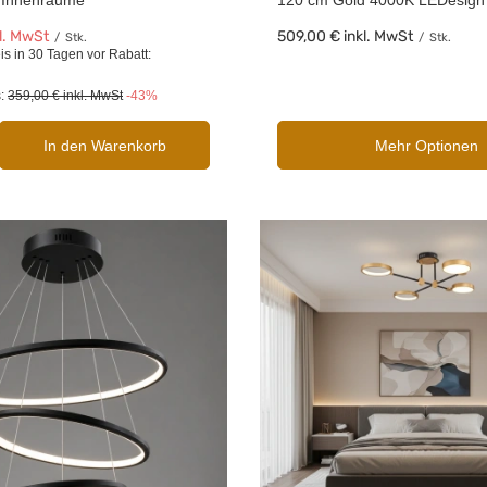
 Innenräume
120 cm Gold 4000K LEDesign
l. MwSt
509,00 €
inkl. MwSt
/
Stk.
/
Stk.
is in 30 Tagen vor Rabatt:
s:
359,00 €
inkl. MwSt
-43%
In den Warenkorb
Mehr Optionen