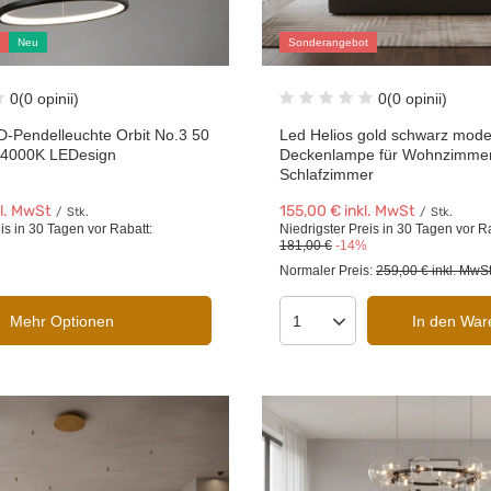
Neu
Sonderangebot
0
(0 opinii)
0
(0 opinii)
-Pendelleuchte Orbit No.3 50
Led Helios gold schwarz mod
 4000K LEDesign
Deckenlampe für Wohnzimme
Schlafzimmer
l. MwSt
155,00 €
inkl. MwSt
/
Stk.
/
Stk.
is in 30 Tagen vor Rabatt:
Niedrigster Preis in 30 Tagen vor R
181,00 €
-14%
Normaler Preis:
259,00 €
inkl. MwS
Mehr Optionen
In den War