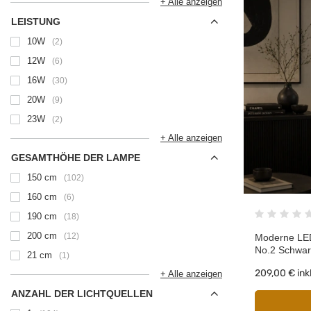
+ Alle anzeigen
LEISTUNG
10W
2
12W
6
16W
30
20W
9
23W
2
+ Alle anzeigen
GESAMTHÖHE DER LAMPE
150 cm
102
160 cm
6
190 cm
18
200 cm
12
Moderne LED
No.2 Schwar
21 cm
1
209,00 €
ink
+ Alle anzeigen
ANZAHL DER LICHTQUELLEN