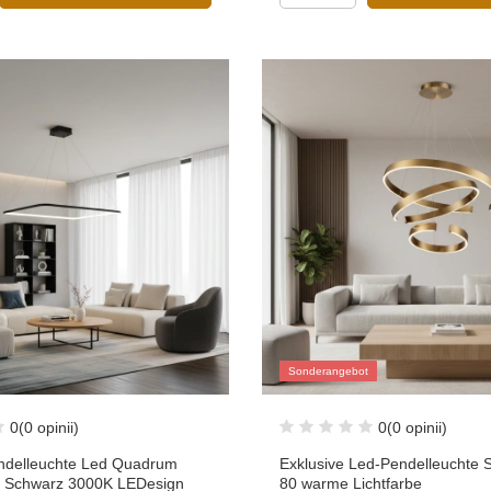
Sonderangebot
0
(0 opinii)
0
(0 opinii)
delleuchte Led Quadrum
Exklusive Led-Pendelleuchte S
 Schwarz 3000K LEDesign
80 warme Lichtfarbe