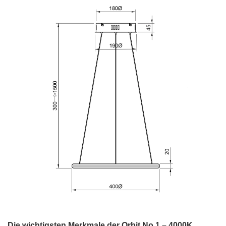
Die wichtigsten Merkmale der Orbit No.1 – 4000K