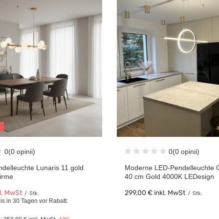
0
(0 opinii)
0
(0 opinii)
delleuchte Lunaris 11 gold
Moderne LED-Pendelleuchte 
irme
40 cm Gold 4000K LEDesign
l. MwSt
299,00 €
inkl. MwSt
/
Stk.
/
Stk.
is in 30 Tagen vor Rabatt: