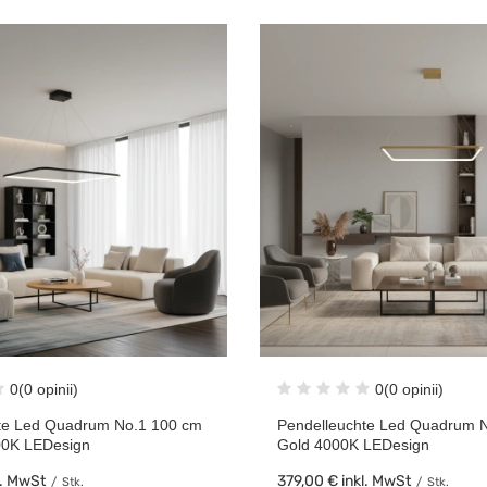
0
(0 opinii)
0
(0 opinii)
te Led Quadrum No.1 100 cm
Pendelleuchte Led Quadrum 
00K LEDesign
Gold 4000K LEDesign
l. MwSt
379,00 €
inkl. MwSt
/
Stk.
/
Stk.