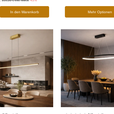
s:
359,00 €
inkl. MwSt
-43%
In den Warenkorb
Mehr Optionen