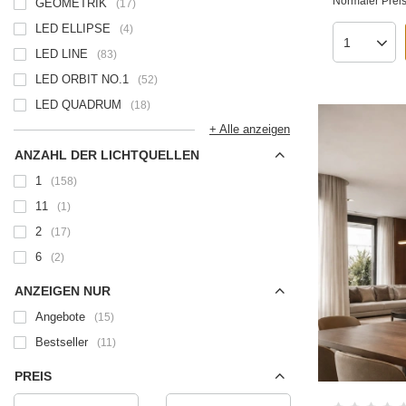
Normaler Prei
GEOMETRIK
17
LED ELLIPSE
4
LED LINE
83
LED ORBIT NO.1
52
LED QUADRUM
18
+ Alle anzeigen
ANZAHL DER LICHTQUELLEN
1
158
11
1
2
17
6
2
ANZEIGEN NUR
Angebote
15
Bestseller
11
PREIS