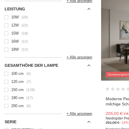
+ Alle anzeigen
LEISTUNG
10W
20
12W
22
15W
18
16W
12
18W
12
+ Alle anzeigen
GESAMTHÖHE DER LAMPE
100 cm
6
Sonderangebot
120 cm
7
150 cm
128
190 cm
17
Moderne Pen
milchige Sch
200 cm
6
205,00 €
ink
+ Alle anzeigen
Niedrigster Pre
SERIE
251,00 €
-18%