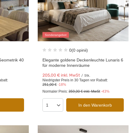
Sonderangebot
0
(0 opinii)
Geometrik 40
Elegante goldene Deckenleuchte Lunaris 6
für moderne Innenräume
205,00 €
inkl. MwSt
/
Stk.
abatt:
Niedrigster Preis in 30 Tagen vor Rabatt:
251,00 €
-18%
Normaler Preis:
359,00 €
inkl. MwSt
-43%
In den Warenkorb