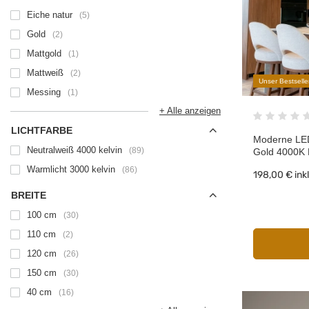
Eiche natur
5
Gold
2
Mattgold
1
Mattweiß
2
Unser Bestselle
Messing
1
+ Alle anzeigen
LICHTFARBE
Moderne LED
Neutralweiß 4000 kelvin
89
Gold 4000K
Warmlicht 3000 kelvin
86
198,00 €
ink
BREITE
100 cm
30
110 cm
2
120 cm
26
150 cm
30
40 cm
16