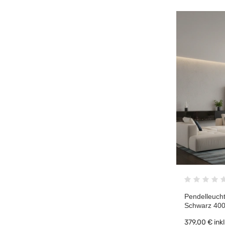
Pendelleuch
Schwarz 40
379,00 €
ink