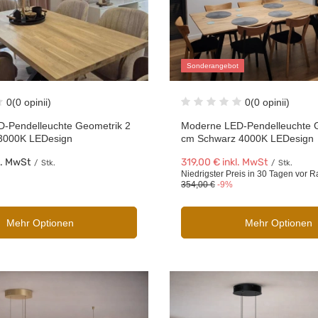
Sonderangebot
0
(0 opinii)
0
(0 opinii)
-Pendelleuchte Geometrik 2
Moderne LED-Pendelleuchte 
3000K LEDesign
cm Schwarz 4000K LEDesign
l. MwSt
319,00 €
inkl. MwSt
/
Stk.
/
Stk.
Niedrigster Preis in 30 Tagen vor R
354,00 €
-9%
Mehr Optionen
Mehr Optionen