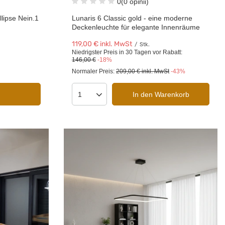
0
(0 opinii)
lipse Nein.1
Lunaris 6 Classic gold - eine moderne
Deckenleuchte für elegante Innenräume
119,00 €
inkl. MwSt
/
Stk.
Niedrigster Preis in 30 Tagen vor Rabatt:
146,00 €
-18%
Normaler Preis:
209,00 €
inkl. MwSt
-43%
In den Warenkorb