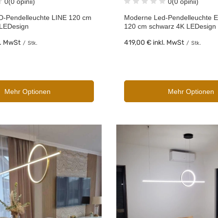
0
(0 opinii)
0
(0 opinii)
-Pendelleuchte LINE 120 cm
Moderne Led-Pendelleuchte El
 LEDesign
120 cm schwarz 4K LEDesign
l. MwSt
419,00 €
inkl. MwSt
/
Stk.
/
Stk.
Mehr Optionen
Mehr Optionen