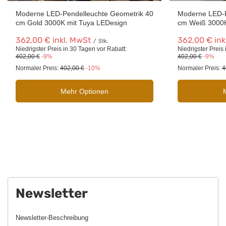
Moderne LED-Pendelleuchte Geometrik 40
Moderne LED-P
cm Gold 3000K mit Tuya LEDesign
cm Weiß 3000K
362,00 €
inkl. MwSt
362,00 €
ink
/
Stk.
Niedrigster Preis in 30 Tagen vor Rabatt:
Niedrigster Preis
402,00 €
-9%
402,00 €
-9%
Normaler Preis:
402,00 €
-10%
Normaler Preis:
4
Mehr Optionen
Newsletter
Newsletter-Beschreibung