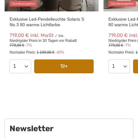
Sonderangebot
Sonderangebot
Exklusive Led-Pendelleuchte Solaris S
Exklusive Led-
No.3 80 warme Lichtfarbe
80 warme Lich
719,00 €
inkl. MwSt
719,00 €
inkl
/
Stk.
Niedrigster Preis in 30 Tagen vor Rabatt:
Niedrigster Preis
779,00 €
-7%
779,00 €
-7%
Normaler Preis:
1 199,00 €
-40%
Normaler Preis:
1
Anzahl der Produkte
Anzahl der P
Newsletter