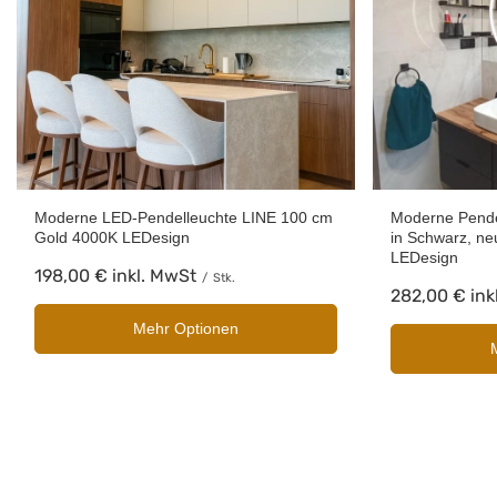
Moderne LED-Pendelleuchte LINE 100 cm
Moderne Pend
Gold 4000K LEDesign
in Schwarz, ne
LEDesign
198,00 €
inkl. MwSt
/
Stk.
282,00 €
ink
Mehr Optionen