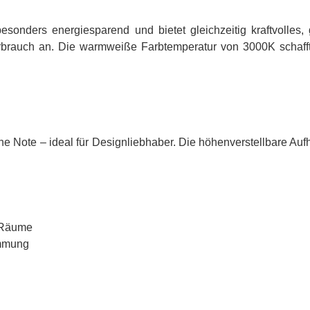
onders energiesparend und bietet gleichzeitig kraftvolle
erbrauch an. Die warmweiße Farbtemperatur von 3000K schaff
rne Note – ideal für Designliebhaber. Die höhenverstellbare Au
e Räume
immung