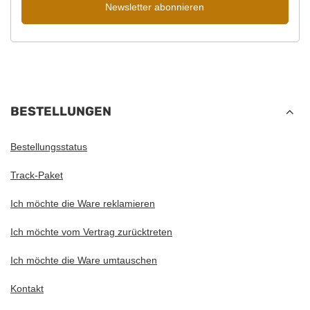
Daten (E-Mail-Adresse) zum Zweck der Zusendung eines
Newsletters mit kommerziellen Informationen (Marketing) ein.
Mehr lesen unter
Datenschutz.
Newsletter abonnieren
BESTELLUNGEN
Bestellungsstatus
Track-Paket
Ich möchte die Ware reklamieren
Ich möchte vom Vertrag zurücktreten