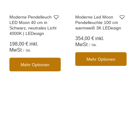
Moderne Pendelleuchte LED Moon 40 cm
Moderne Led M
in Schwarz, neutrales Licht 4000K |
warmweiß 3K 
LEDesign
354,00 €
ink
198,00 €
inkl. MwSt
/
Stk.