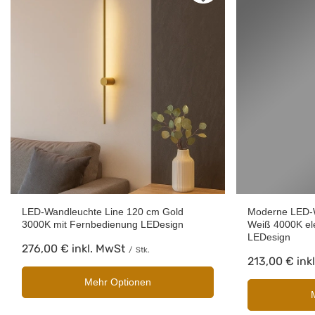
LED-Wandleuchte Line 120 cm Gold
Moderne LED-W
3000K mit Fernbedienung LEDesign
Weiß 4000K el
LEDesign
276,00 €
inkl. MwSt
/
Stk.
213,00 €
ink
Mehr Optionen