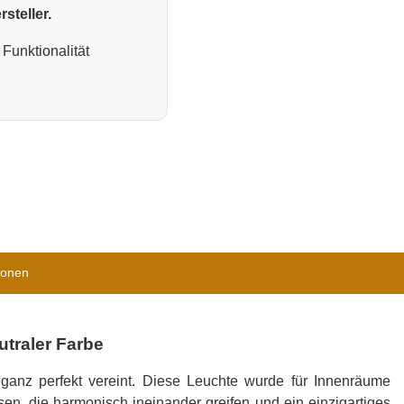
steller.
Funktionalität
ionen
traler Farbe
eganz perfekt vereint. Diese Leuchte wurde für Innenräume
isen, die harmonisch ineinander greifen und ein einzigartiges