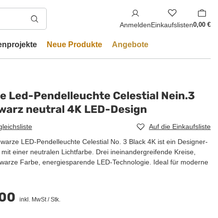
Anmelden
Einkaufslisten
0,00 €
enprojekte
Neue Produkte
Angebote
 Led-Pendelleuchte Celestial Nein.3
warz neutral 4K LED-Design
gleichsliste
Auf die Einkaufsliste
arze LED-Pendelleuchte Celestial No. 3 Black 4K ist ein Designer-
mit einer neutralen Lichtfarbe. Drei ineinandergreifende Kreise,
warze Farbe, energiesparende LED-Technologie. Ideal für moderne
00
inkl. MwSt
/
Stk.