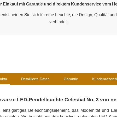
r Einkauf mit Garantie und direktem Kundenservice vom Her
entscheiden Sie sich für eine Leuchte, die Design, Qualität und 
verbindet.
uktu
Detaillierte Daten
Garantie
Kundenrezens
warze LED-Pendelleuchte Celestial No. 3 von neu
in einzigartiges Beleuchtungselement, das Modernität und El
lle spielen. Sie besteht aus drei kunstvoll gefertigten LED-Kre