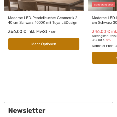
Sonderangebot
Moderne LED-Pendelleuchte Geometrik 2
Moderne LED-P
40 cm Schwarz 4000K mit Tuya LEDesign
cm Schwarz 3
366,00 €
inkl. MwSt
346,00 €
ink
/
Stk.
Niedrigster Preis
384,00 €
-9%
Mehr Optionen
Normaler Preis:
3
Newsletter