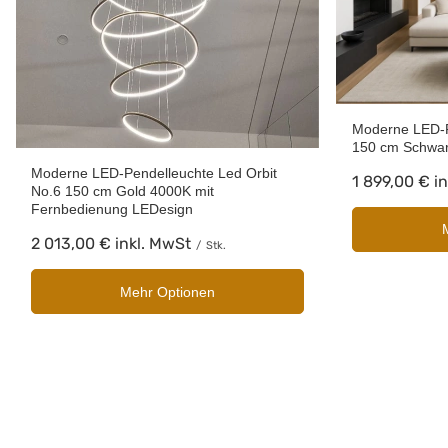
Moderne LED-P
150 cm Schwa
Moderne LED-Pendelleuchte Led Orbit
1 899,00 €
in
No.6 150 cm Gold 4000K mit
Fernbedienung LEDesign
2 013,00 €
inkl. MwSt
/
Stk.
Mehr Optionen