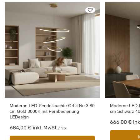
Moderne LED-Pendelleuchte Orbit No.3 80
Moderne LED-P
cm Gold 3000K mit Fernbedienung
cm Schwarz 40
LEDesign
666,00 €
ink
684,00 €
inkl. MwSt
/
Stk.