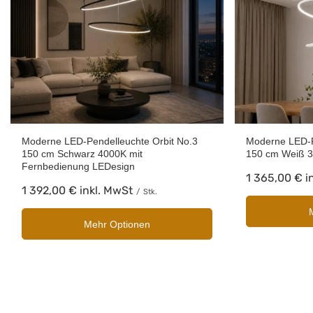
Moderne LED-Pendelleuchte Orbit No.3
Moderne LED-P
150 cm Schwarz 4000K mit
150 cm Weiß 3
Fernbedienung LEDesign
1 365,00 €
i
1 392,00 €
inkl. MwSt
/
Stk.
Mehr Optionen