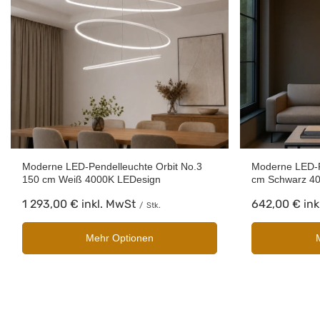
Moderne LED-Pendelleuchte Orbit No.3
Moderne LED-P
150 cm Weiß 4000K LEDesign
cm Schwarz 4
1 293,00 €
inkl. MwSt
642,00 €
ink
/
Stk.
Mehr Optionen