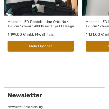
Moderne LED-Pendelleuchte Orbit No.4
Moderne LED-P
120 cm Schwarz 4000K mit Tuya LEDesign
120 cm Schwa
1 199,00 €
inkl. MwSt
1 131,00 €
in
/
Stk.
Mehr Optionen
Newsletter
Newsletter-Beschreibung