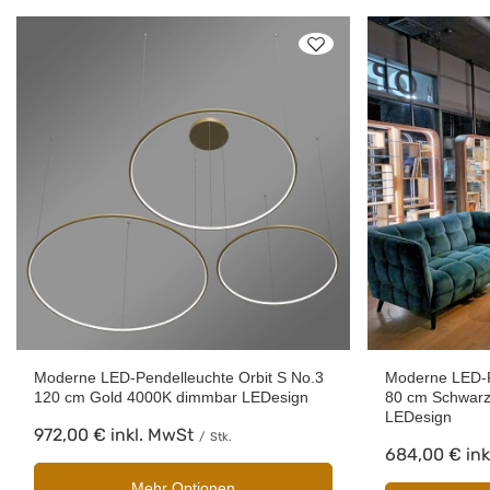
Moderne LED-Pendelleuchte Orbit S No.3
Moderne LED-P
120 cm Gold 4000K dimmbar LEDesign
80 cm Schwarz
LEDesign
972,00 €
inkl. MwSt
/
Stk.
684,00 €
ink
Mehr Optionen