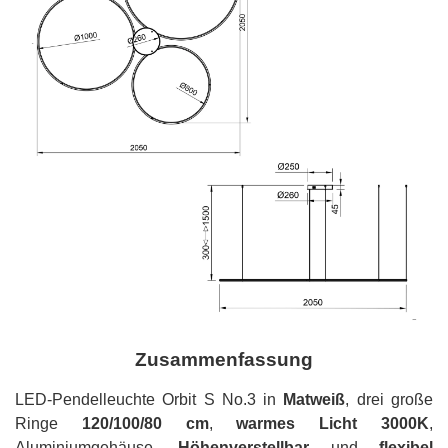
Zusammenfassung
LED-Pendelleuchte Orbit S No.3 in
Matweiß
, drei große
Ringe
120/100/80 cm
,
warmes Licht 3000K
,
Aluminiumgehäuse.
Höhenverstellbar
und
flexibel