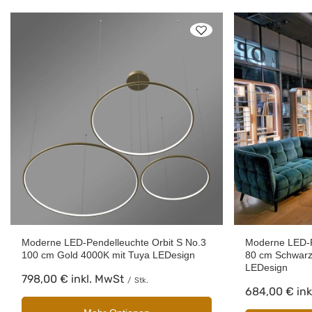
Moderne LED-Pendelleuchte Orbit S No.3
Moderne LED-P
100 cm Gold 4000K mit Tuya LEDesign
80 cm Schwarz
LEDesign
798,00 €
inkl. MwSt
/
Stk.
684,00 €
ink