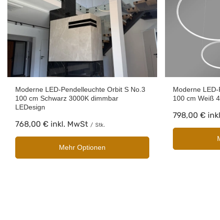
Moderne LED-Pendelleuchte Orbit S No.3
Moderne LED-P
100 cm Schwarz 3000K dimmbar
100 cm Weiß 4
LEDesign
798,00 €
ink
768,00 €
inkl. MwSt
/
Stk.
Mehr Optionen