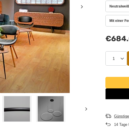
Neutralweiß
Mit einer F
€684
Günstige
14
Tage 