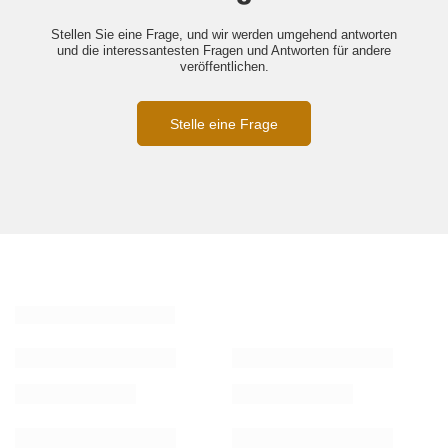
Stellen Sie eine Frage, und wir werden umgehend antworten
und die interessantesten Fragen und Antworten für andere
veröffentlichen.
Stelle eine Frage
Ähnliche Produkte
Moderne Pendelleuchte Led Moon 80 cm
Moderne Led 
– warmweißes Licht 3000K, Weiß |
Pendelleuchte 
LEDesign
Fernbedienun