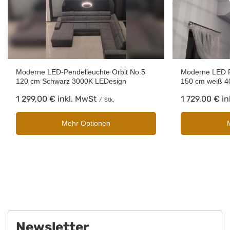
Moderne LED-Pendelleuchte Orbit No.5
Moderne LED P
120 cm Schwarz 3000K LEDesign
150 cm weiß 4
1 299,00 €
inkl. MwSt
1 729,00 €
in
/
Stk.
Mehr Optionen
Newsletter