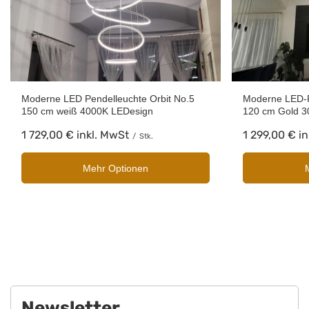
Moderne LED Pendelleuchte Orbit No.5
Moderne LED-P
150 cm weiß 4000K LEDesign
120 cm Gold 3
1 729,00 €
inkl. MwSt
1 299,00 €
in
/
Stk.
Mehr Optionen
Newsletter